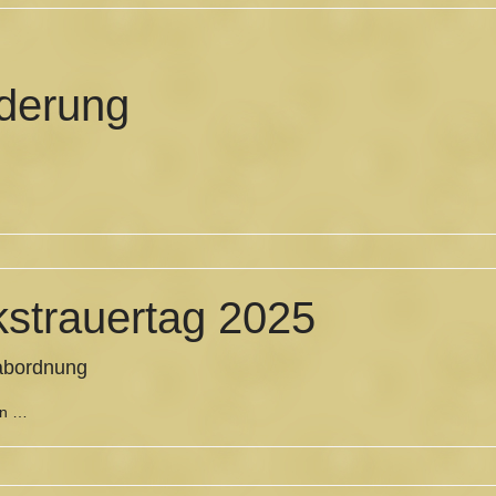
derung
kstrauertag 2025
abordnung
en …